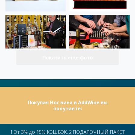
Показать еще фото
Покупая Нос вина в AddWine вы
получаете:
1.От 3% до 15% КЭШБЭК. 2.ПОДАРОЧНЫЙ ПАКЕТ