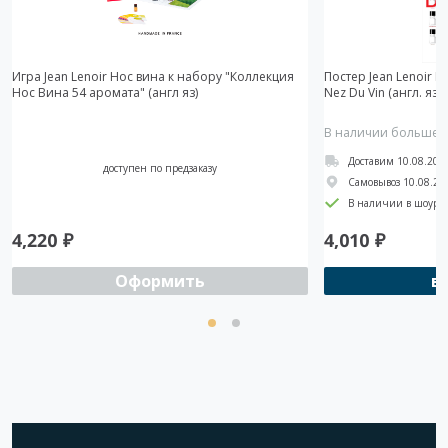
Игра Jean Lenoir Нос вина к набору "Коллекция
Постер Jean Lenoir Н
Нос Вина 54 аромата" (англ яз)
Nez Du Vin (англ. язы
В наличии больше 5
Доставим 10.08.202
доступен по предзаказу
Самовывоз 10.08.20
В наличии в шоуру
4,220
₽
4,010
₽
Оформить
в