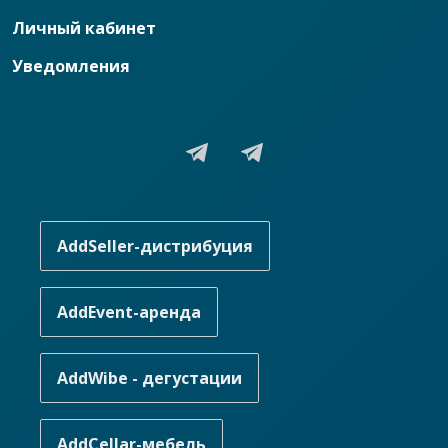
Личный кабинет
Уведомления
AddSeller-дистрибуция
AddEvent-аренда
AddWibe - дегустации
AddCellar-мебель