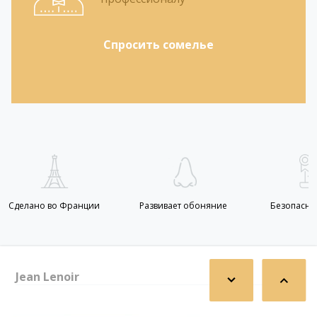
Спросить сомелье
Сделано во Франции
Развивает обоняние
Безопасно
Jean Lenoir