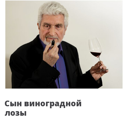
Сын виноградной
Вдохнов
лозы
Даниэле