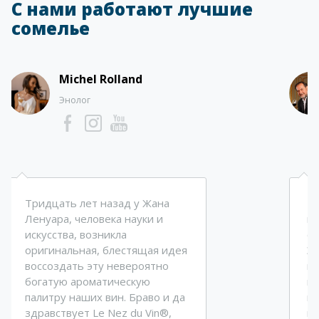
С нами работают лучшие
сомелье
Michel Rolland
Энолог
Тридцать лет назад у Жана
Тр
Ленуара, человека науки и
по
искусства, возникла
оп
оригинальная, блестящая идея
Эт
воссоздать эту невероятно
в 
богатую ароматическую
ку
палитру наших вин. Браво и да
мн
здравствует Le Nez du Vin®,
н