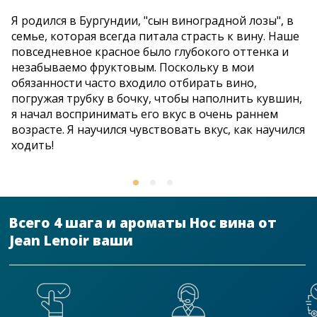
Я родился в Бургундии, "сын виноградной лозы", в
В
 о
семье, которая всегда питала страсть к вину. Наше
д
повседневное красное было глубокого оттенка и
в
незабываемо фруктовым. Поскольку в мои
э
те
обязанности часто входило отбирать вино,
в
на
погружая трубку в бочку, чтобы наполнить кувшин,
В
я начал воспринимать его вкус в очень раннем
е
возрасте. Я научился чувствовать вкус, как научился
п
V
Всего 4 шага и ароматы Нос вина от
Jean Lenoir ваши